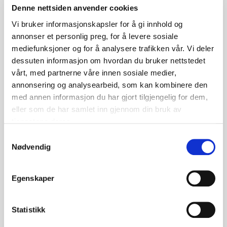
til prosjektet
Denne nettsiden anvender cookies
Fenderne er 3500mm lange og ble levert med
Vi bruker informasjonskapsler for å gi innhold og
monteringshull i henhold til entreprenørens ønske.
annonser et personlig preg, for å levere sosiale
Nok en godt gjennomført leveranse
mediefunksjoner og for å analysere trafikken vår. Vi deler
dessuten informasjon om hvordan du bruker nettstedet
vårt, med partnerne våre innen sosiale medier,
annonsering og analysearbeid, som kan kombinere den
med annen informasjon du har gjort tilgjengelig for dem,
eller som de har samlet inn gjennom din bruk av
tjenestene deres.
S
Nødvendig
a
m
t
Egenskaper
y
k
k
Statistikk
e