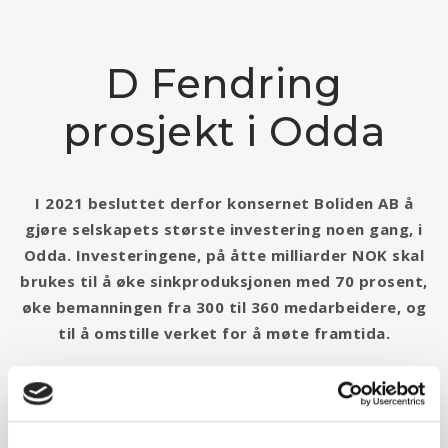
D Fendring
prosjekt i Odda
I 2021 besluttet derfor konsernet Boliden AB å
gjøre selskapets største investering noen gang, i
Odda. Investeringene, på åtte milliarder NOK skal
brukes til å øke sinkproduksjonen med 70 prosent,
øke bemanningen fra 300 til 360 medarbeidere, og
til å omstille verket for å møte framtida.
I 2022 ble Norwegian Supply & service as valgt som
leverandør av DD fendring og pullerter i samband med
Boliden sin storsatsing i Odda. 48 stk DD 500 ble levert