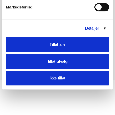
v
Markedsføring
a
l
g
Detaljer
Se Alle Prosjekter
Tillat alle
tillat utvalg
Ikke tillat