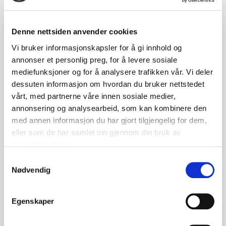
Denne nettsiden anvender cookies
Vi bruker informasjonskapsler for å gi innhold og
annonser et personlig preg, for å levere sosiale
mediefunksjoner og for å analysere trafikken vår. Vi deler
dessuten informasjon om hvordan du bruker nettstedet
Pullerter
vårt, med partnerne våre innen sosiale medier,
annonsering og analysearbeid, som kan kombinere den
Lagerførte pullerter levert med komplette
med annen informasjon du har gjort tilgjengelig for dem,
boltsett.
eller som de har samlet inn gjennom din bruk av
tjenestene deres.
S
Nødvendig
a
m
t
Egenskaper
y
k