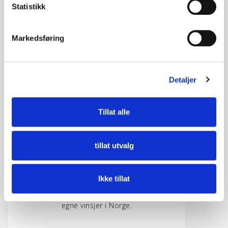
k
Statistikk
Leidere
e
v
Sikkerhetsleidere er en viktig del av hvilken
Markedsføring
a
som helst kai eller havn.
l
g
Detaljer
Tillat alle
tillat utvalg
Vinsjer
Ikke tillat
Norwegian Supply & Service AS produserer
egne vinsjer i Norge.