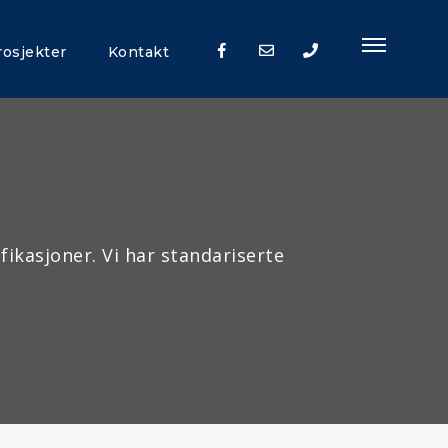
rosjekter
Kontakt
+47
92
91
92
ikasjoner. Vi har standariserte
00