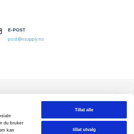
E-POST
post@nsupply.no
Tillat alle
osiale
n du bruker
tillat utvalg
som kan