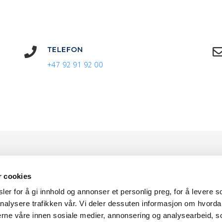
TELEFON
+47 92 91 92 00
r cookies
er for å gi innhold og annonser et personlig preg, for å levere s
nalysere trafikken vår. Vi deler dessuten informasjon om hvorda
nerne våre innen sosiale medier, annonsering og analysearbeid, 
2025 © Norwegian Supply & Service AS