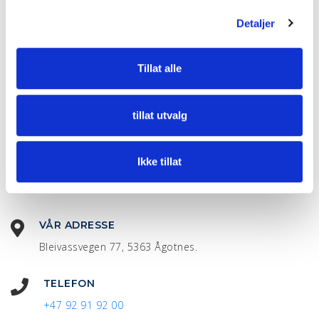
g
Detaljer
Tillat alle
tillat utvalg
Ikke tillat
VÅR ADRESSE
Bleivassvegen 77, 5363 Ågotnes.
TELEFON
+47 92 91 92 00