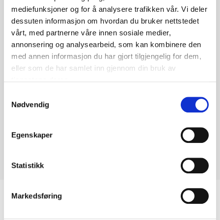
mediefunksjoner og for å analysere trafikken vår. Vi deler
dessuten informasjon om hvordan du bruker nettstedet
vårt, med partnerne våre innen sosiale medier,
annonsering og analysearbeid, som kan kombinere den
med annen informasjon du har gjort tilgjengelig for dem,
Kontakt en av våre ansatte for mer
eller som de har samlet inn gjennom din bruk av
informasjon, priser og tekniske data.
tjenestene deres.
S
Nødvendig
a
Kontakt Oss
m
t
Egenskaper
y
k
k
Statistikk
e
v
Markedsføring
a
l