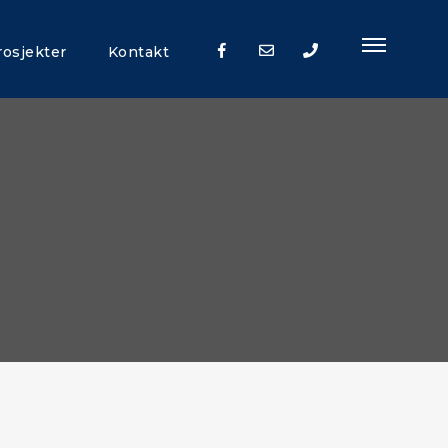
rosjekter
Kontakt
+47
92
91
92
00