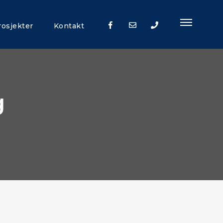
rosjekter
Kontakt
+47
92
91
g
92
00