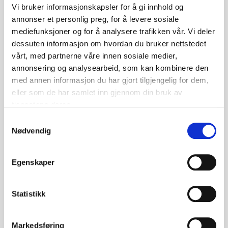
Vi bruker informasjonskapsler for å gi innhold og
annonser et personlig preg, for å levere sosiale
mediefunksjoner og for å analysere trafikken vår. Vi deler
dessuten informasjon om hvordan du bruker nettstedet
vårt, med partnerne våre innen sosiale medier,
annonsering og analysearbeid, som kan kombinere den
med annen informasjon du har gjort tilgjengelig for dem,
eller som de har samlet inn gjennom din bruk av
tjenestene deres.
Kontakt en av våre ansatte for mer
informasjon, priser og tekniske data.
S
Nødvendig
a
m
t
Kontakt Oss
Egenskaper
y
k
k
Statistikk
e
v
Markedsføring