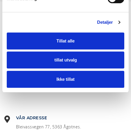
a
l
g
Detaljer
Tillat alle
tillat utvalg
Ikke tillat
VÅR ADRESSE
Bleivassvegen 77, 5363 Ågotnes.