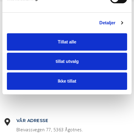
a
l
g
Detaljer
Tillat alle
tillat utvalg
Ikke tillat
VÅR ADRESSE
Bleivassvegen 77, 5363 Ågotnes.