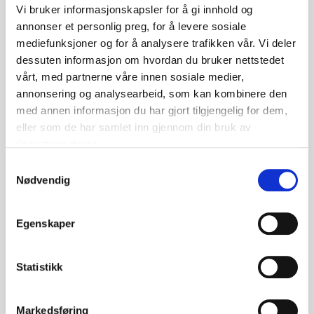
Vi bruker informasjonskapsler for å gi innhold og
annonser et personlig preg, for å levere sosiale
mediefunksjoner og for å analysere trafikken vår. Vi deler
dessuten informasjon om hvordan du bruker nettstedet
vårt, med partnerne våre innen sosiale medier,
annonsering og analysearbeid, som kan kombinere den
med annen informasjon du har gjort tilgjengelig for dem,
eller som de har samlet inn gjennom din bruk av
tjenestene deres.
Kontakt en av våre ansatte for mer
informasjon, priser og tekniske data.
S
Nødvendig
a
m
t
Kontakt Oss
Egenskaper
y
k
k
Statistikk
e
v
Markedsføring