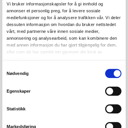
Vi bruker informasjonskapsler for å gi innhold og
annonser et personlig preg, for å levere sosiale
mediefunksjoner og for å analysere trafikken vår. Vi deler
dessuten informasjon om hvordan du bruker nettstedet
vårt, med partnerne våre innen sosiale medier,
annonsering og analysearbeid, som kan kombinere den
med annen informasjon du har gjort tilgjengelig for dem,
eller som de har samlet inn gjennom din bruk av
tjenestene deres.
Kontakt en av våre ansatte for mer
informasjon, priser og tekniske data.
S
Nødvendig
a
m
t
Kontakt Oss
Egenskaper
y
k
k
Statistikk
e
v
Markedsføring