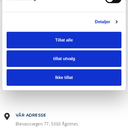
a
l
g
Detaljer
Tillat alle
tillat utvalg
Ikke tillat
VÅR ADRESSE
Bleivassvegen 77, 5363 Ågotnes.