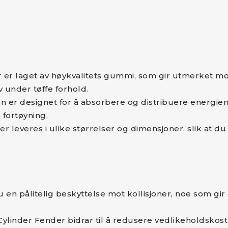
r er laget av høykvalitets gummi, som gir utmerket mot
v under tøffe forhold.
 er designet for å absorbere og distribuere energien f
 fortøyning.
er leveres i ulike størrelser og dimensjoner, slik at d
u en pålitelig beskyttelse mot kollisjoner, noe som g
i Cylinder Fender bidrar til å redusere vedlikeholdsko