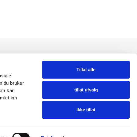
Tillat alle
osiale
n du bruker
tillat utvalg
som kan
mlet inn
Ikke tillat