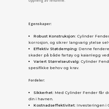
oppheng av fendrene.
Egenskaper:
Robust Konstruksjon
: Cylinder Fende
korrosjon, og sikrer langvarig ytelse sel
Effektiv Støtdemping
: Denne fenderen
skader på både fartøy og kaianlegg ved
Variert Størrelseutvalg
: Cylinder Fend
spesifikke behov og krav.
Fordeler:
Sikkerhet
: Med Cylinder Fender får d
din i havnen.
Kostnadseffektivitet
: Investeringen 