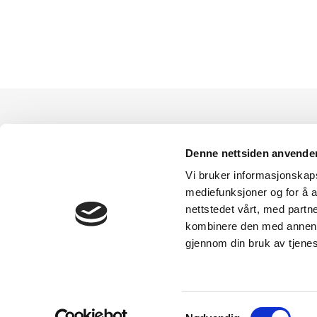
Denne nettsiden anvende
Vi bruker informasjonskapsl
mediefunksjoner og for å a
nettstedet vårt, med part
kombinere den med annen in
gjennom din bruk av tjene
S