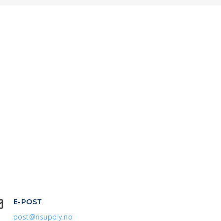
E-POST
post@nsupply.no