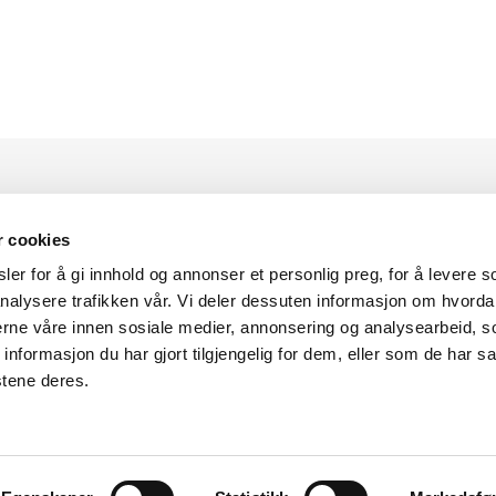
r cookies
er for å gi innhold og annonser et personlig preg, for å levere s
nalysere trafikken vår. Vi deler dessuten informasjon om hvorda
nerne våre innen sosiale medier, annonsering og analysearbeid, 
2025 © Norwegian Supply & Service AS
formasjon du har gjort tilgjengelig for dem, eller som de har sa
stene deres.
Personvernerklæring