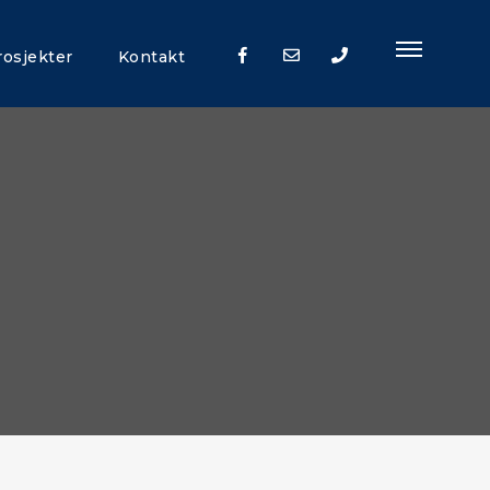
rosjekter
Kontakt
+47
92
91
92
00